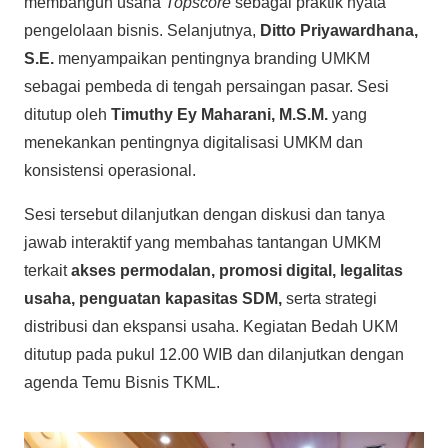
membangun usaha
Topscore
sebagai praktik nyata
pengelolaan bisnis. Selanjutnya,
Ditto Priyawardhana,
S.E.
menyampaikan pentingnya branding UMKM
sebagai pembeda di tengah persaingan pasar. Sesi
ditutup oleh
Timuthy Ey Maharani, M.S.M.
yang
menekankan pentingnya digitalisasi UMKM dan
konsistensi operasional.
Sesi tersebut dilanjutkan dengan diskusi dan tanya
jawab interaktif yang membahas tantangan UMKM
terkait
akses permodalan,
promosi digital,
legalitas
usaha,
penguatan kapasitas SDM,
serta strategi
distribusi dan ekspansi usaha. Kegiatan Bedah UKM
ditutup pada pukul 12.00 WIB dan dilanjutkan dengan
agenda Temu Bisnis TKML.