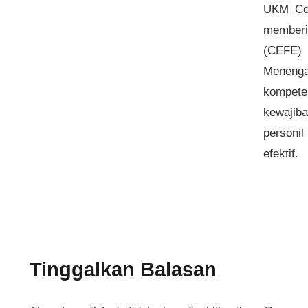
UKM Cen
memberik
(CEFE) 
Meneng
kompete
kewajib
personi
efektif.
Tinggalkan Balasan