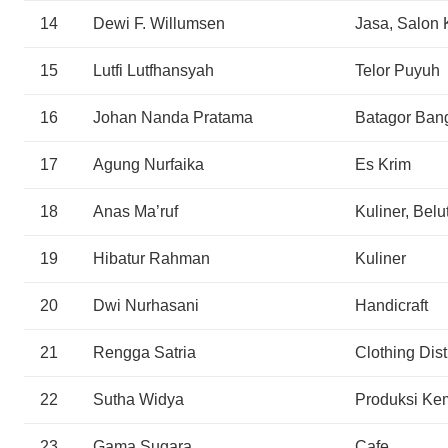
14
Dewi F. Willumsen
Jasa, Salon 
15
Lutfi Lutfhansyah
Telor Puyuh
16
Johan Nanda Pratama
Batagor Ban
17
Agung Nurfaika
Es Krim
18
Anas Ma’ruf
Kuliner, Belu
19
Hibatur Rahman
Kuliner
20
Dwi Nurhasani
Handicraft
21
Rengga Satria
Clothing Dist
22
Sutha Widya
Produksi Ke
23
Gama Sugara
Cafe