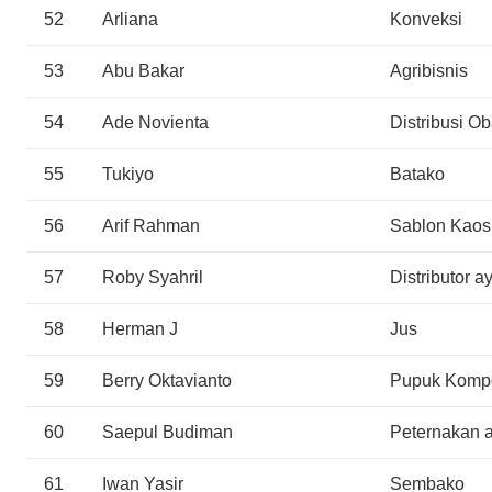
52
Arliana
Konveksi
53
Abu Bakar
Agribisnis
54
Ade Novienta
Distribusi O
55
Tukiyo
Batako
56
Arif Rahman
Sablon Kaos
57
Roby Syahril
Distributor a
58
Herman J
Jus
59
Berry Oktavianto
Pupuk Kompo
60
Saepul Budiman
Peternakan
61
Iwan Yasir
Sembako