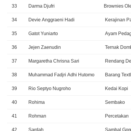
33
Darma Djufri
Brownies Ol
34
Devie Anggraeni Hadi
Kerajinan Pa
35
Gatot Yuniarto
Ayam Pedag
36
Jejen Zaenudin
Ternak Domb
37
Margaretha Chrisna Sari
Rendang De
38
Muhammad Fadjri Adhi Hutomo
Barang Textl
39
Rio Septyo Nugroho
Kedai Kopi
40
Rohima
Sembako
41
Rohman
Percetakan
42
Sardah
Sambal Gore