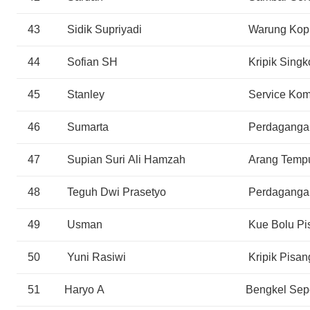
43
Sidik Supriyadi
Warung Kop
44
Sofian SH
Kripik Sing
45
Stanley
Service Kom
46
Sumarta
Perdaganga
47
Supian Suri Ali Hamzah
Arang Temp
48
Teguh Dwi Prasetyo
Perdagangan
49
Usman
Kue Bolu Pi
50
Yuni Rasiwi
Kripik Pisan
51
Haryo A
Bengkel Sep