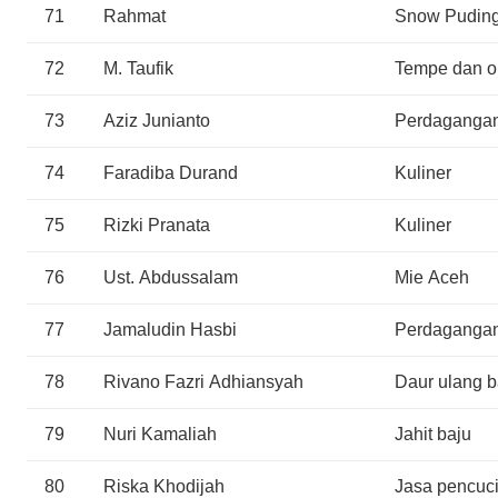
71
Rahmat
Snow Puding
72
M. Taufik
Tempe dan o
73
Aziz Junianto
Perdaganga
74
Faradiba Durand
Kuliner
75
Rizki Pranata
Kuliner
76
Ust. Abdussalam
Mie Aceh
77
Jamaludin Hasbi
Perdagangan
78
Rivano Fazri Adhiansyah
Daur ulang b
79
Nuri Kamaliah
Jahit baju
80
Riska Khodijah
Jasa pencuc