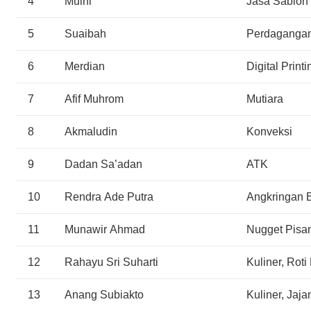
4
Mulhi
Jasa Sablon
5
Suaibah
Perdaganga
6
Merdian
Digital Printi
7
Afif Muhrom
Mutiara
8
Akmaludin
Konveksi
9
Dadan Sa’adan
ATK
10
Rendra Ade Putra
Angkringan 
11
Munawir Ahmad
Nugget Pisa
12
Rahayu Sri Suharti
Kuliner, Roti
13
Anang Subiakto
Kuliner, Jaj