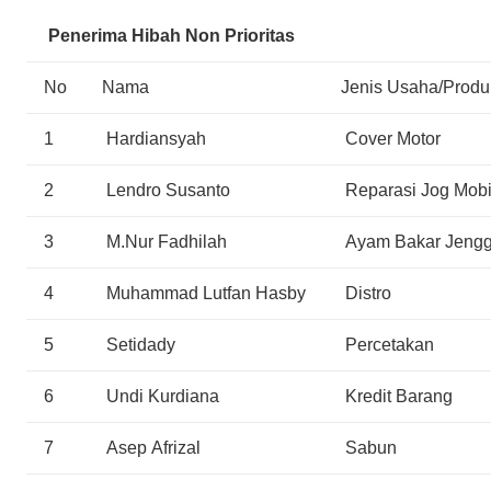
Penerima Hibah Non Prioritas
No
Nama
Jenis Usaha/Produ
1
Hardiansyah
Cover Motor
2
Lendro Susanto
Reparasi Jog Mobi
3
M.Nur Fadhilah
Ayam Bakar Jengg
4
Muhammad Lutfan Hasby
Distro
5
Setidady
Percetakan
6
Undi Kurdiana
Kredit Barang
7
Asep Afrizal
Sabun